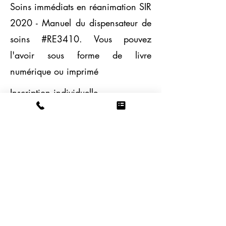
Soins immédiats en réanimation SIR
2020 - Manuel du dispensateur de
soins #RE3410. Vous pouvez
l'avoir sous forme de livre
numérique ou imprimé
Inscription individuelle
100$ / Personne
​(
Pour une entreprise ou groupe
privé
consulter ici
)
Inclusion:
Manuel (déductible si vous l'avez
déjà)
Certificat de réussite
Bonus remis en classe​