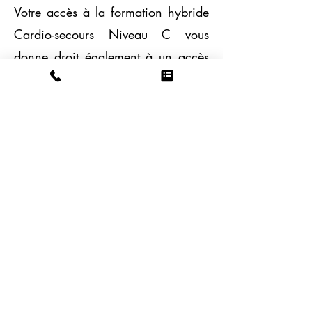
Votre accès à la formation hybride
Cardio-secours Niveau C vous
donne droit également à un accès
en ligne au Cardio-secours RCR et
DEA #RE1510 sous forme de livre
numérique pendant deux ans (durée
de la certification)
Inscription individuelle
115$ / Personne
​(
Pour une entreprise ou groupe
privé
consulter ici
)
Inclusion:
L'accès au cours hybride
Certificat de réussite